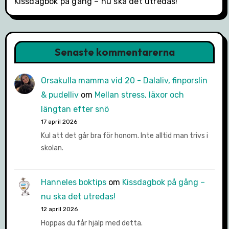
Kissdagbok på gång – nu ska det utredas!
Senaste kommentarerna
Orsakulla mamma vid 20 - Dalaliv, finporslin
& pudelliv
om
Mellan stress, läxor och
längtan efter snö
17 april 2026
Kul att det går bra för honom. Inte alltid man trivs i
skolan.
Hanneles boktips
om
Kissdagbok på gång –
nu ska det utredas!
12 april 2026
Hoppas du får hjälp med detta.