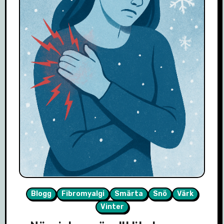
Blogg
Fibromyalgi
Smärta
Snö
Värk
Vinter