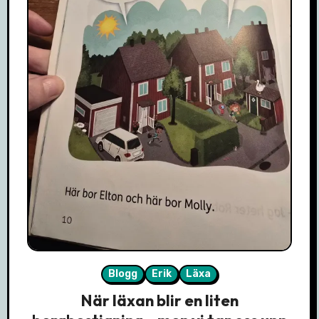
Blogg
Erik
Läxa
När läxan blir en liten