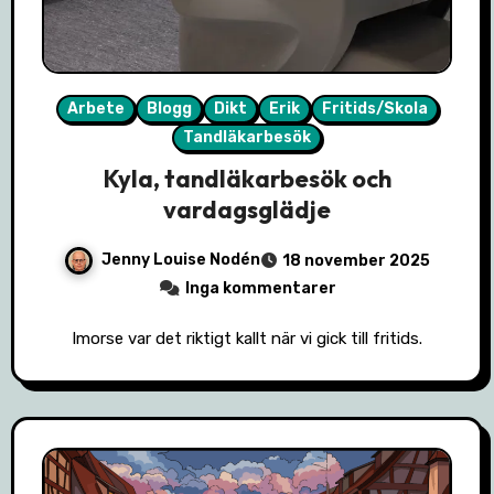
Arbete
Blogg
Dikt
Erik
Fritids/Skola
Tandläkarbesök
Kyla, tandläkarbesök och
vardagsglädje
Jenny Louise Nodén
18 november 2025
Inga kommentarer
Imorse var det riktigt kallt när vi gick till fritids.