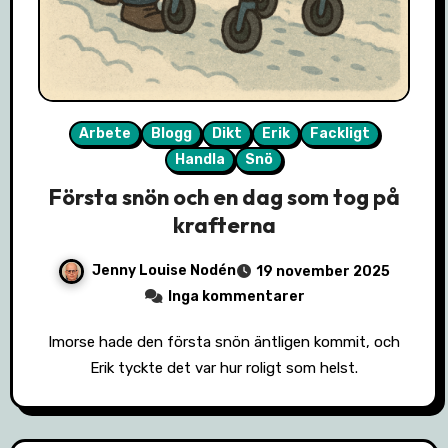
Arbete
Blogg
Dikt
Erik
Fackligt
Handla
Snö
Första snön och en dag som tog på
krafterna
Jenny Louise Nodén
19 november 2025
Inga kommentarer
Imorse hade den första snön äntligen kommit, och
Erik tyckte det var hur roligt som helst.