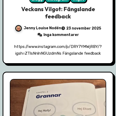
Veckans Vilgot: Fängslande
feedback
Jenny Louise Nodén
23 november 2025
Inga kommentarer
https://www.instagram.com/p/DRY7YMWjRBY/?
igsh=ZTlsNnlnNGUzdmNs Fängslande feedback