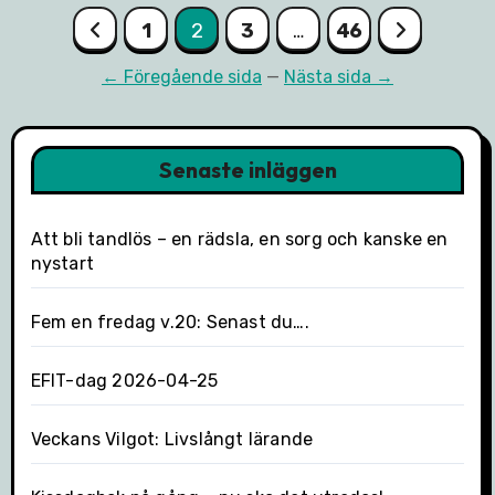
Sidnumrering
1
2
3
…
46
för
← Föregående sida
—
Nästa sida →
inlägg
Senaste inläggen
Att bli tandlös – en rädsla, en sorg och kanske en
nystart
Fem en fredag v.20: Senast du….
EFIT-dag 2026-04-25
Veckans Vilgot: Livslångt lärande