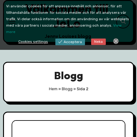
Välkommen till
Skip
Vi använder cookies för att anpassa innehåll och annonser, för att
to
tillhandahålla funktioner för sociala medier och för att analysera vår
JeLo
trafik. Vi delar också information om din användning av vår webbplats
content
med våra partners i sociala medier, annonsering och analys.
View
more
Jenny Louises blogg
Cookies settings
Neka
Acceptera
Blogg
Hem
»
Blogg
»
Sida 2