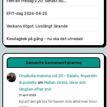
Fem en fredag v.20: Senast du….
EFIT-dag 2026-04-25
Veckans Vilgot: Livslångt lärande
Kissdagbok på gång – nu ska det utredas!
Senaste kommentarerna
Orsakulla mamma vid 20 - Dalaliv, finporslin
& pudelliv
om
Mellan stress, läxor och
längtan efter snö
17 april 2026
Kul att det går bra för honom. Inte alltid man trivs i