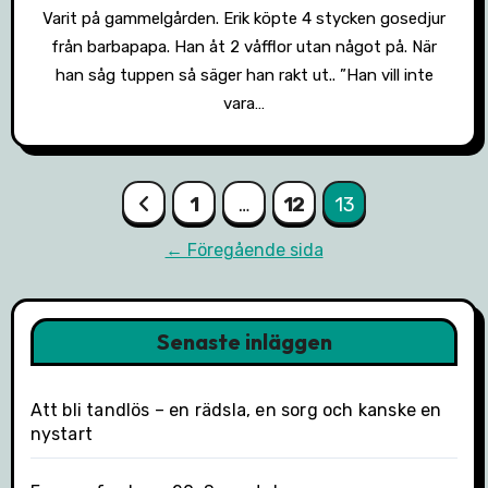
Varit på gammelgården. Erik köpte 4 stycken gosedjur
från barbapapa. Han åt 2 våfflor utan något på. När
han såg tuppen så säger han rakt ut.. ”Han vill inte
vara…
Sidnumrering
1
…
12
13
för
← Föregående sida
inlägg
Senaste inläggen
Att bli tandlös – en rädsla, en sorg och kanske en
nystart