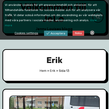
Välkommen till
Skip
Vi använder cookies för att anpassa innehåll och annonser, för att
to
tillhandahålla funktioner för sociala medier och för att analysera vår
JeLo
trafik. Vi delar också information om din användning av vår webbplats
content
med våra partners i sociala medier, annonsering och analys.
View
more
Jenny Louises blogg
Cookies settings
Neka
Acceptera
Erik
Hem
»
Erik
»
Sida 13