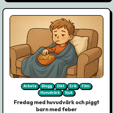
Arbete
Blogg
Dikt
Erik
Film
Huvudvärk
Sjuk
Fredag med huvudvärk och piggt
barn med feber