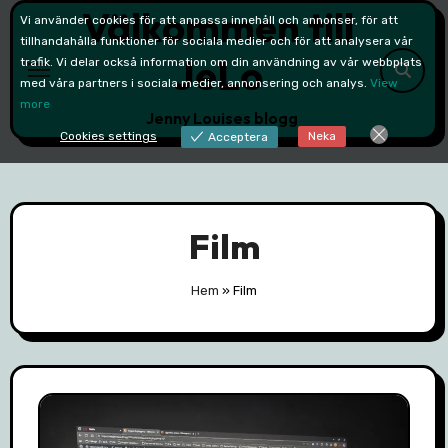
Välkommen till
Skip
Vi använder cookies för att anpassa innehåll och annonser, för att
to
tillhandahålla funktioner för sociala medier och för att analysera vår
JeLo
trafik. Vi delar också information om din användning av vår webbplats
content
med våra partners i sociala medier, annonsering och analys.
View
more
Jenny Louises blogg
Cookies settings
Neka
Acceptera
Film
Hem
»
Film