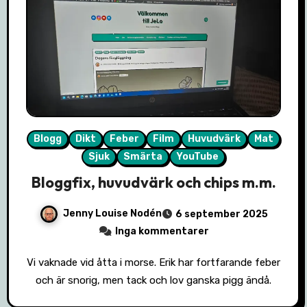
Blogg
Dikt
Feber
Film
Huvudvärk
Mat
Sjuk
Smärta
YouTube
Bloggfix, huvudvärk och chips m.m.
Jenny Louise Nodén
6 september 2025
Inga kommentarer
Vi vaknade vid åtta i morse. Erik har fortfarande feber
och är snorig, men tack och lov ganska pigg ändå.