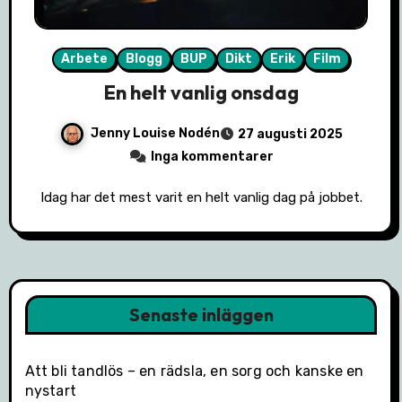
Arbete
Blogg
BUP
Dikt
Erik
Film
En helt vanlig onsdag
Jenny Louise Nodén
27 augusti 2025
Inga kommentarer
Idag har det mest varit en helt vanlig dag på jobbet.
Senaste inläggen
Att bli tandlös – en rädsla, en sorg och kanske en
nystart