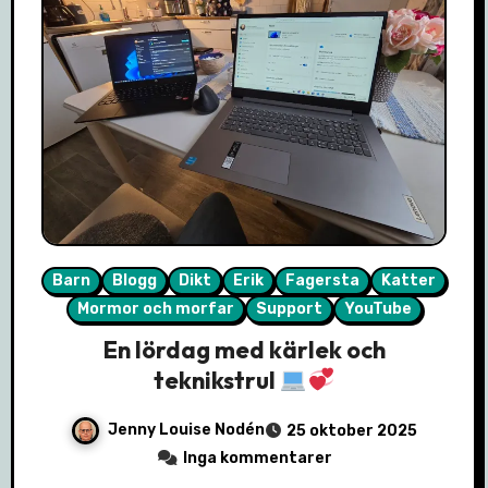
Barn
Blogg
Dikt
Erik
Fagersta
Katter
Mormor och morfar
Support
YouTube
En lördag med kärlek och
teknikstrul
Jenny Louise Nodén
25 oktober 2025
Inga kommentarer