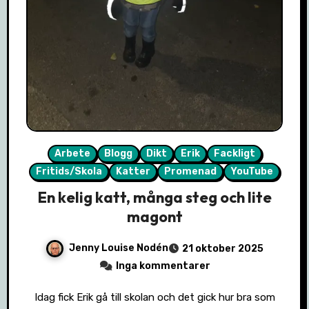
Arbete
Blogg
Dikt
Erik
Fackligt
Fritids/Skola
Katter
Promenad
YouTube
En kelig katt, många steg och lite
magont
Jenny Louise Nodén
21 oktober 2025
Inga kommentarer
Idag fick Erik gå till skolan och det gick hur bra som