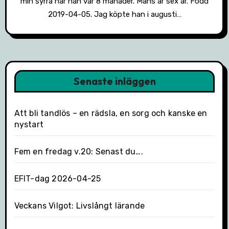
min syrra när han var 8 månader. Måns är sex år. Född
2019-04-05. Jag köpte han i augusti…
Senaste inläggen
Att bli tandlös – en rädsla, en sorg och kanske en
nystart
Fem en fredag v.20: Senast du….
EFIT-dag 2026-04-25
Veckans Vilgot: Livslångt lärande