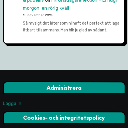
& pudelliv
om
Onsdagsreflektion – En lugn
morgon, en rörig kväll
15 november 2025
Så mysigt det låter som ni haft det perfekt att laga
ätbart tillsammans. Man blir ju glad av sådant.
Administrera
Logga in
Cookies- och integritetspolicy