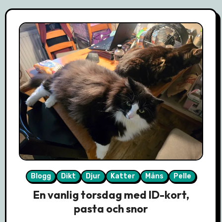
Blogg
Dikt
Djur
Katter
Måns
Pelle
En vanlig torsdag med ID-kort,
pasta och snor