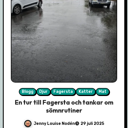
Blogg
Djur
Fagersta
Katter
Mat
En tur till Fagersta och tankar om
sömnrutiner
Jenny Louise Nodén
29 juli 2025