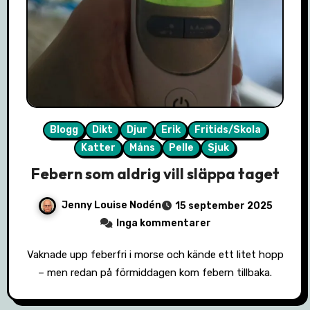
Blogg
Dikt
Djur
Erik
Fritids/Skola
Katter
Måns
Pelle
Sjuk
Febern som aldrig vill släppa taget
Jenny Louise Nodén
15 september 2025
Inga kommentarer
Vaknade upp feberfri i morse och kände ett litet hopp
– men redan på förmiddagen kom febern tillbaka.