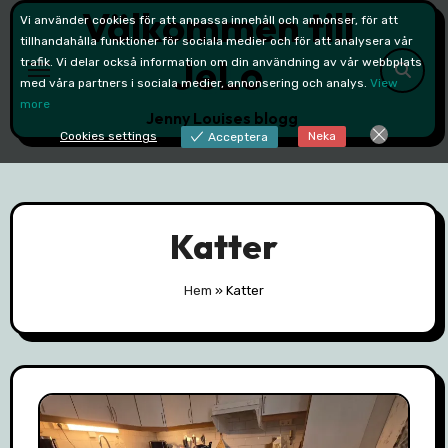
Välkommen till
Skip
Vi använder cookies för att anpassa innehåll och annonser, för att
to
tillhandahålla funktioner för sociala medier och för att analysera vår
JeLo
trafik. Vi delar också information om din användning av vår webbplats
content
med våra partners i sociala medier, annonsering och analys.
View
more
Jenny Louises blogg
Cookies settings
Neka
Acceptera
Katter
Hem
»
Katter