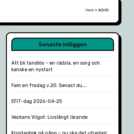
Hem
»
ADHD
Senaste inläggen
Att bli tandlös – en rädsla, en sorg och
kanske en nystart
Fem en fredag v.20: Senast du….
EFIT-dag 2026-04-25
Veckans Vilgot: Livslångt lärande
Kissdagbok på gång – nu ska det utredas!