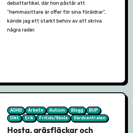
debattartikel, där hon påstår att
”hemmasittare är offer för sina föräldrar”,
kände jag ett starkt behov av att skriva
några rader.
ADHD
Arbete
Autism
Blogg
BUP
Dikt
Erik
Fritids/Skola
Vårdcentralen
Hosta, gräsfläckar och